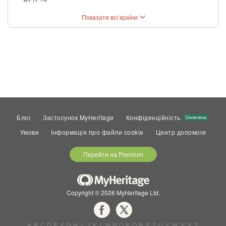
Показати всі країни
Блог
Застосунок MyHeritage
Конфіденційність
Оновлена
Умови
Інформація про файли cookie
Центр допомоги
Перейти на Premium
Copyright © 2026 MyHeritage Ltd.
A
B
C
D
E
F
G
H
I
J
K
L
M
N
O
P
Q
R
S
T
U
V
W
X
Y
Z