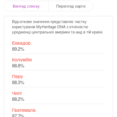
Вигляд списку
Перегляд карти
Відсоткове значення представляє частку
користувачів MyHeritage DNA з етнічністю
уродженці центральної америки та анд в тій країні.
Еквадор
89.2%
Колумбія
88.8%
Перу
88.3%
Чилі
88.2%
Гватемала
87.7%