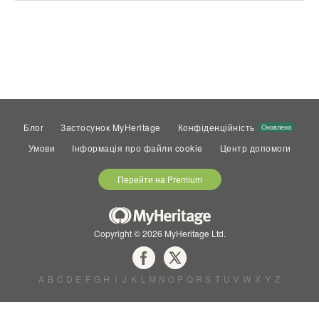
Блог
Застосунок MyHeritage
Конфіденційність
Оновлена
Умови
Інформація про файли cookie
Центр допомоги
Перейти на Premium
Copyright © 2026 MyHeritage Ltd.
A
B
C
D
E
F
G
H
I
J
K
L
M
N
O
P
Q
R
S
T
U
V
W
X
Y
Z