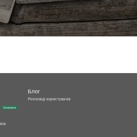
Блог
Розповіді користувачів
і
Оновлена
kie