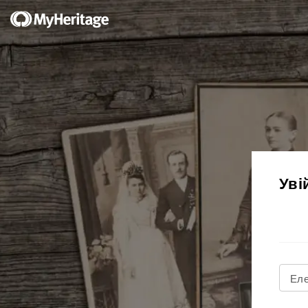
Уві
Еле