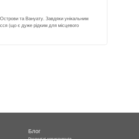
ві Острови та Вануату. Завдяки унікальним
осся (що є дуже рідким для місцевого
Блог
Розповіді користувачів