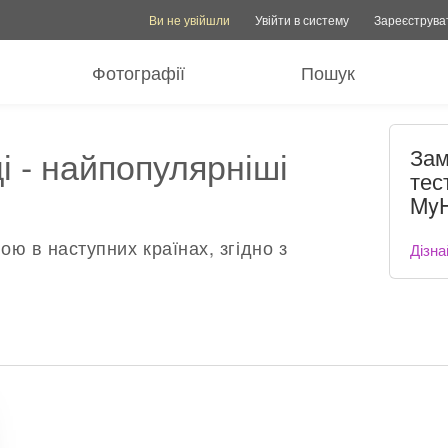
Опції облікового запису
Опції довідки
Перемкнути родин
Ви не увійшли
Увійти в систему
Зареєструва
Фотографії
Пошук
і - найпопулярніші
Зам
тес
MyH
ою в наступних країнах, згідно з
Дізна