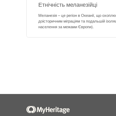
Етнічність меланезійці
Меланезія – це регіон в Океанії, що охоплю
доісторичним міграціям та подальшій ізоляц
населення за межами Європи).