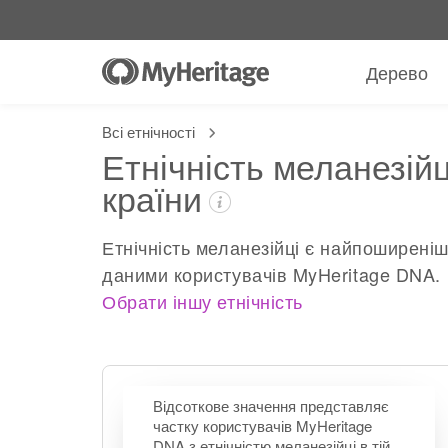
Дерево
Всі етнічності
Етнічність меланезійц
країни
Етнічність меланезійці є найпоширеніш
даними користувачів MyHeritage DNA.
Обрати іншу етнічність
Відсоткове значення представляє
частку користувачів MyHeritage
DNA з етнічністю меланезійці в тій