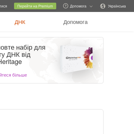
ний сайт
Поточний сайт
Змінити мову
тися
Перейти на Premium
Допомога
Українська
ДНК
Допомога
овте набір для
ту ДНК від
eritage
йтеся більше