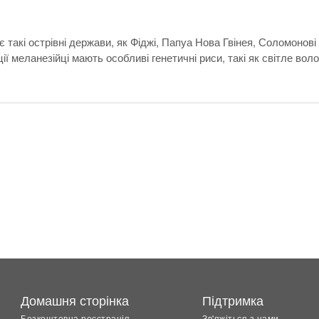
є такі острівні держави, як Фіджі, Папуа Нова Гвінея, Соломоно
ії меланезійці мають особливі генетичні риси, такі як світле вол
Домашня сторінка
Підтримка
Безкоштовна реєстрація
Зв'яжіться з нами